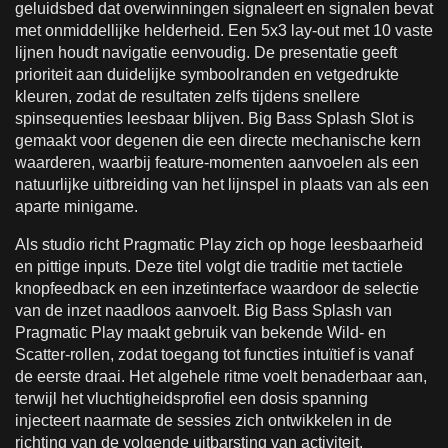
geluidsbed dat overwinningen signaleert en signalen bevat
met onmiddellijke helderheid. Een 5x3 lay-out met 10 vaste
lijnen houdt navigatie eenvoudig. De presentatie geeft
prioriteit aan duidelijke symboolranden en vetgedrukte
kleuren, zodat de resultaten zelfs tijdens snellere
spinsequenties leesbaar blijven. Big Bass Splash Slot is
gemaakt voor degenen die een directe mechanische kern
waarderen, waarbij feature-momenten aanvoelen als een
natuurlijke uitbreiding van het lijnspel in plaats van als een
aparte minigame.
Als studio richt Pragmatic Play zich op hoge leesbaarheid
en pittige inputs. Deze titel volgt die traditie met tactiele
knopfeedback en een inzetinterface waardoor de selectie
van de inzet naadloos aanvoelt. Big Bass Splash van
Pragmatic Play maakt gebruik van bekende Wild- en
Scatter-rollen, zodat toegang tot functies intuïtief is vanaf
de eerste draai. Het algehele ritme voelt benaderbaar aan,
terwijl het vluchtigheidsprofiel een dosis spanning
injecteert naarmate de sessies zich ontwikkelen in de
richting van de volgende uitbarsting van activiteit.