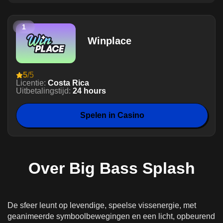
Big Bass Splash RTP, volatiliteit en maximaal
winstpotentieel
1
Hoe u Big Bass Splash op een verantwoorde
Winplace
manier kunt benaderen
Big Bass Splash Online Spelen Voor Echt Geld
In België
5
/5
Licentie:
Costa Rica
Stortingen, Betalingen & Verantwoord spelen in
Uitbetalingstijd:
24 hours
België
Spelen in Casino
Mobiele versie van Big Bass Splash
Over Big Bass Splash
De sfeer leunt op levendige, speelse vissenergie, met
geanimeerde symboolbewegingen en een licht, opbeurend