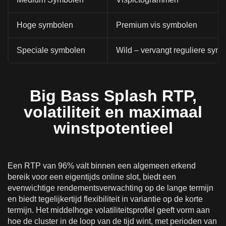
Hoge symbolen
Premium vis symbolen
Speciale symbolen
Wild – vervangt reguliere symbo
Big Bass Splash RTP,
volatiliteit en maximaal
winstpotentieel
Een RTP van 96% valt binnen een algemeen erkend
bereik voor een eigentijds online slot, biedt een
evenwichtige rendementsverwachting op de lange termijn
en biedt tegelijkertijd flexibiliteit in variantie op de korte
termijn. Het middelhoge volatiliteitsprofiel geeft vorm aan
hoe de cluster in de loop van de tijd wint, met perioden van