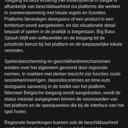
Toegang tot deze ervaring met visserijthema in België is
afhankelijk van beschikbaarheid via platforms die werken
in overeenstemming met lokale regels en licenties.
Platforms bevestigen doorgaans of een product in een
territorium wordt aangeboden, en dat situationele detail
bepaalt of spelen in de praktijk is toegestaan. Big Bass
Splash blijft een softwaretitel en de toegang tot de
jurisdictie berust bij het platform en de toepasselijke lokale
vereisten.
Spelersbescherming en geschiktheidsmechanismen
worden over het algemeen gevormd door regionale
normen. In markten met sterker toezicht zijn functies zoals
sessieherinneringen, depositocontroles en time-outs
doorgaans aanwezig in de toolkit van het platform.
Wanneer Belgische toegang wordt aangeboden, wordt de
status meestal aangegeven binnen de voorwaarden van
het platform en de speelpanelen die bij de interface van het
spel horen.
Regionale beperkingen kunnen ook de beschikbaarheid