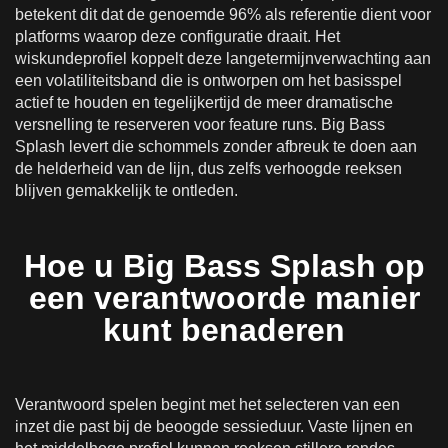
betekent dit dat de genoemde 96% als referentie dient voor
platforms waarop deze configuratie draait. Het
wiskundeprofiel koppelt deze langetermijnverwachting aan
een volatiliteitsband die is ontworpen om het basisspel
actief te houden en tegelijkertijd de meer dramatische
versnelling te reserveren voor feature runs. Big Bass
Splash levert die schommels zonder afbreuk te doen aan
de helderheid van de lijn, dus zelfs verhoogde reeksen
blijven gemakkelijk te ontleden.
Hoe u Big Bass Splash op
een verantwoorde manier
kunt benaderen
Verantwoord spelen begint met het selecteren van een
inzet die past bij de beoogde sessieduur. Vaste lijnen en