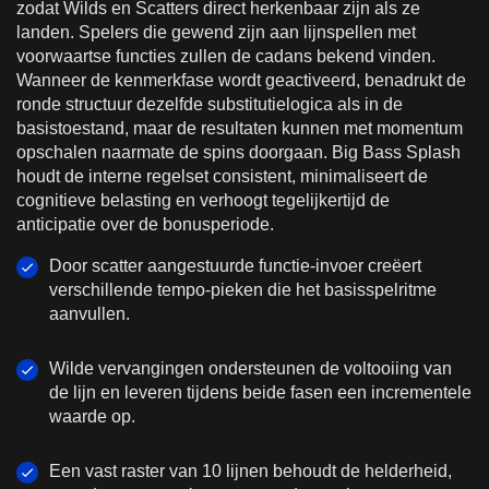
zodat Wilds en Scatters direct herkenbaar zijn als ze
landen. Spelers die gewend zijn aan lijnspellen met
voorwaartse functies zullen de cadans bekend vinden.
Wanneer de kenmerkfase wordt geactiveerd, benadrukt de
ronde structuur dezelfde substitutielogica als in de
basistoestand, maar de resultaten kunnen met momentum
opschalen naarmate de spins doorgaan. Big Bass Splash
houdt de interne regelset consistent, minimaliseert de
cognitieve belasting en verhoogt tegelijkertijd de
anticipatie over de bonusperiode.
Door scatter aangestuurde functie-invoer creëert
verschillende tempo-pieken die het basisspelritme
aanvullen.
Wilde vervangingen ondersteunen de voltooiing van
de lijn en leveren tijdens beide fasen een incrementele
waarde op.
Een vast raster van 10 lijnen behoudt de helderheid,