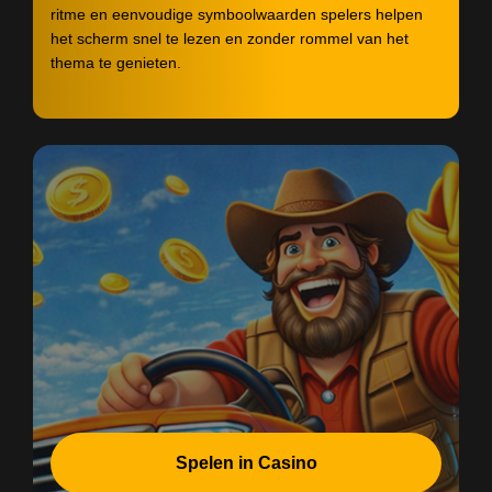
ritme en eenvoudige symboolwaarden spelers helpen
het scherm snel te lezen en zonder rommel van het
thema te genieten.
Spelen in Casino