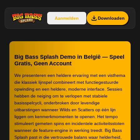
Aanmelden
Downloaden
Big Bass Splash Demo in België — Speel
Gratis, Geen Account
We presenteren een heldere ervaring met een visthema
die klassiek lijnspel combineert met functiegestuurde
opwinding en een heldere, moderne interface. Sessies
hebben de neiging om te verlopen met stabiele
basisspelcycli, onderbroken door levendige
uitbarstingen wanneer Wilds en Scatters op één lijn
liggen om kenmerkmomenten te openen. Het tempo
stimuleert gemeten spins en incidentele activiteitsstoten
wanneer de feature-engine in werking treedt. Big Bass
Splash past in die vertrouwde balans waar helderheid,