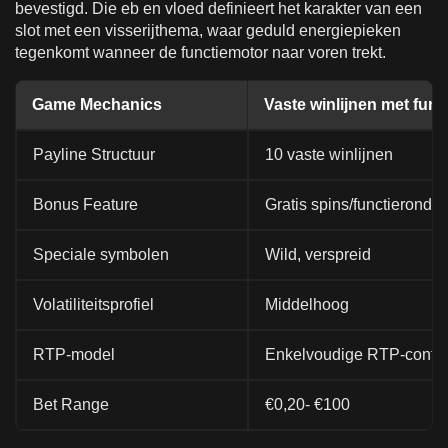
bevestigd. Die eb en vloed definieert het karakter van een
slot met een visserijthema, waar geduld energiepieken
tegenkomt wanneer de functiemotor naar voren trekt.
Game Mechanics
Vaste winlijnen met func
Payline Structuur
10 vaste winlijnen
Bonus Feature
Gratis spins/functieronde
Speciale symbolen
Wild, verspreid
Volatiliteitsprofiel
Middelhoog
RTP-model
Enkelvoudige RTP-config
Bet Range
€0,20- €100