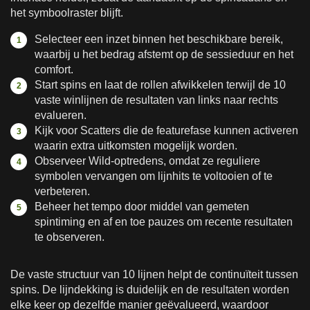
het symboolraster blijft.
Selecteer een inzet binnen het beschikbare bereik,
waarbij u het bedrag afstemt op de sessieduur en het
comfort.
Start spins en laat de rollen afwikkelen terwijl de 10
vaste winlijnen de resultaten van links naar rechts
evalueren.
Kijk voor Scatters die de featurefase kunnen activeren
waarin extra uitkomsten mogelijk worden.
Observeer Wild-optredens, omdat ze reguliere
symbolen vervangen om lijnhits te voltooien of te
verbeteren.
Beheer het tempo door middel van gemeten
spintiming en af en toe pauzes om recente resultaten
te observeren.
De vaste structuur van 10 lijnen helpt de continuïteit tussen
spins. De lijndekking is duidelijk en de resultaten worden
elke keer op dezelfde manier geëvalueerd, waardoor