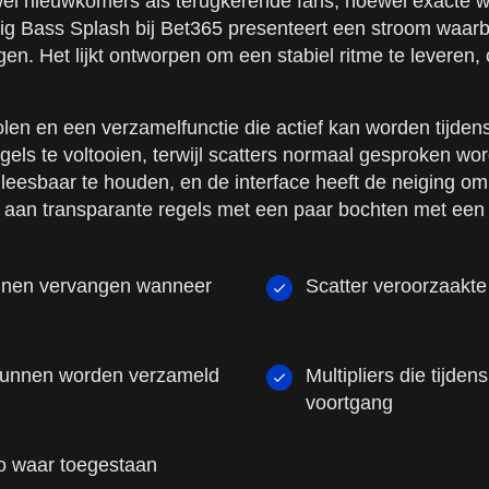
owel nieuwkomers als terugkerende fans, hoewel exacte
Big Bass Splash bij Bet365 presenteert een stroom waarbij
en. Het lijkt ontworpen om een stabiel ritme te leveren, 
en en een verzamelfunctie die actief kan worden tijdens
s te voltooien, terwijl scatters normaal gesproken wo
n leesbaar te houden, en de interface heeft de neiging o
n aan transparante regels met een paar bochten met een h
nnen vervangen wanneer
Scatter veroorzaakte 
 kunnen worden verzameld
Multipliers die tijd
voortgang
po waar toegestaan