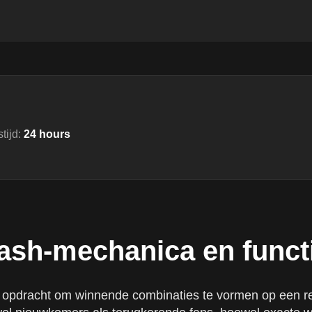
stijd:
24 hours
ash-mechanica en functi
e opdracht om winnende combinaties te vormen op een reek