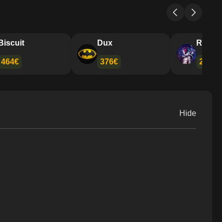
Amazon
Biscuit
Dux
369€
464€
376€
Hide