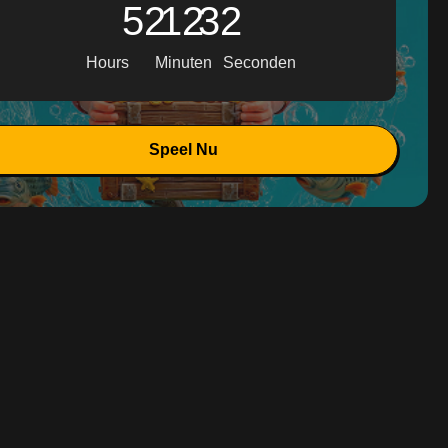
52
12
30
Hours
Minuten
Seconden
Speel Nu