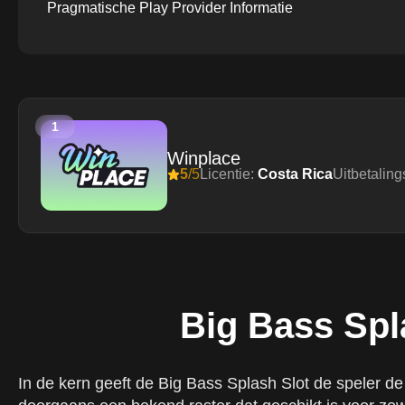
Pragmatische Play Provider Informatie
Bet365 Registratie en stortingen
Winnende combinaties en uitbetalingen
Big Bass Splash spelen op mobiel
1
FAQ
Winplace
5
/5
Licentie:
Costa Rica
Uitbetaling
Big Bass Spl
In de kern geeft de Big Bass Splash Slot de speler d