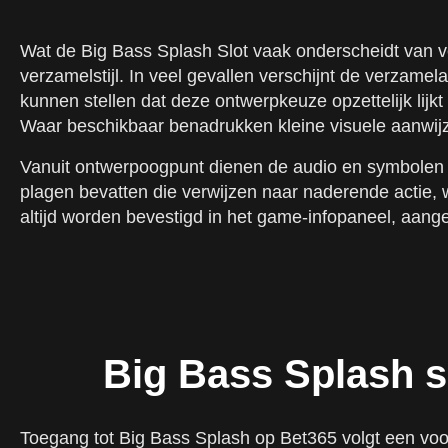
Wat de Big Bass Splash Slot vaak onderscheidt van ver
verzamelstijl. In veel gevallen verschijnt de verzam
kunnen stellen dat deze ontwerpkeuze opzettelijk lij
Waar beschikbaar benadrukken kleine visuele aanwijz
Vanuit ontwerpoogpunt dienen de audio en symbolen h
plagen bevatten die verwijzen naar naderende actie, 
altijd worden bevestigd in het game-infopaneel, aange
Big Bass Splash s
Toegang tot Big Bass Splash op Bet365 volgt een voor